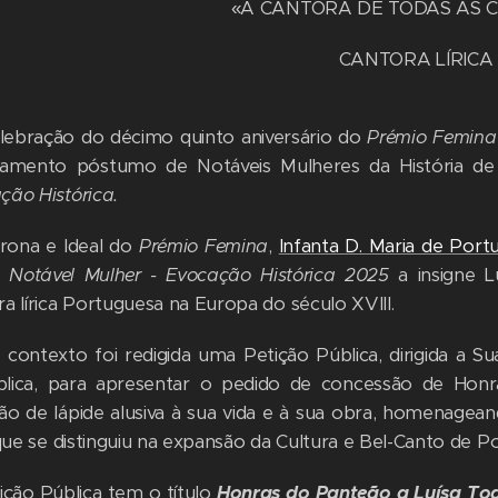
«A CANTORA DE TODAS AS 
CANTORA LÍRICA
lebração do décimo quinto aniversário do
Prémio Femina
iamento póstumo de Notáveis Mulheres da História de
ção Histórica.
rona e Ideal do
Prémio Femina
,
Infanta D. Maria de Port
o
Notável Mulher - Evocação Histórica 2025
a insigne L
ra lírica Portuguesa na Europa do século XVIII.
 contexto foi redigida uma Petição Pública, dirigida a S
lica, para apresentar o pedido de concessão de Honr
ção de lápide alusiva à sua vida e à sua obra, homenag
 que se distinguiu na expansão da Cultura e Bel-Canto de Po
ição Pública tem o título
Honras do Panteão a Luísa Tod