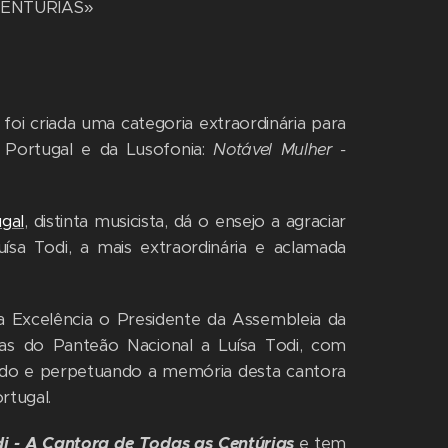
CENTÚRIAS»
foi criada uma categoria extraordinária para
 Portugal e da Lusofonia:
Notável Mulher -
ugal
, distinta musicista, dá o ensejo a agraciar
uísa Todi, a mais extraordinária e aclamada
ua Excelência o Presidente da Assembleia da
as do Panteão Nacional a Luísa Todi, com
eando e perpetuando a memória desta cantora
rtugal.
i - A Cantora de Todas as Centúrias
e tem