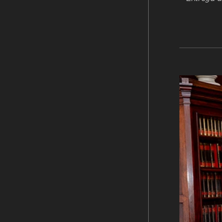
blica.