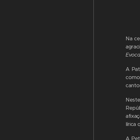
Na ce
agrac
Evoca
A Pat
com
canto
Neste
Repúb
afixa
lírica
A Pet