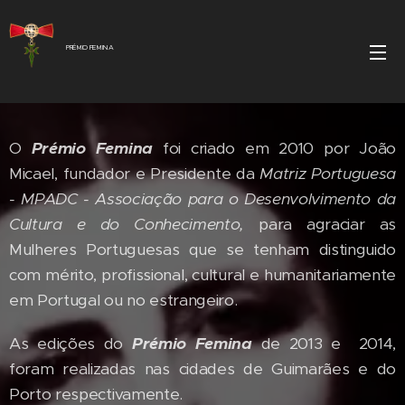
PRÉMIO FEMINA
O
Prémio Femina
foi criado em 2010 por João
Micael, fundador e Presidente da
Matriz Portuguesa
- MPADC - Associação para o Desenvolvimento da
Cultura e do Conhecimento,
para agraciar as
Mulheres Portuguesas que se tenham distinguido
com mérito, profissional, cultural e humanitariamente
em Portugal ou no estrangeiro.
As edições do
Prémio Femina
de 2013 e 2014,
foram realizadas nas cidades de Guimarães e do
Porto respectivamente.