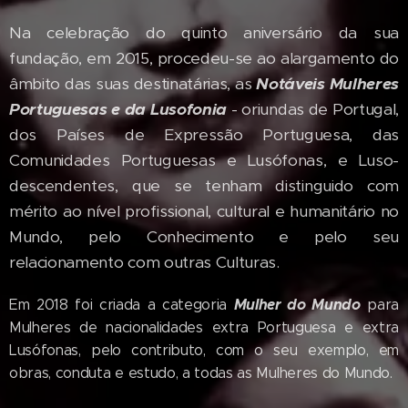
Na celebração do quinto aniversário da sua
fundação, em 2015, procedeu-se ao alargamento do
âmbito das suas destinatárias, as
Notáveis Mulheres
Portuguesas e da Lusofonia
- oriundas de Portugal,
dos Países de Expressão Portuguesa, das
Comunidades Portuguesas e Lusófonas, e Luso-
descendentes, que se tenham distinguido com
mérito ao nível profissional, cultural e humanitário no
Mundo, pelo Conhecimento e pelo seu
relacionamento com outras Culturas.
Mulher do Mundo
Em 2018 foi criada a categoria
para
Mulheres de nacionalidades extra Portuguesa e extra
Lusófonas, pelo contributo, com o seu exemplo, em
obras, conduta e estudo, a todas as Mulheres do Mundo.