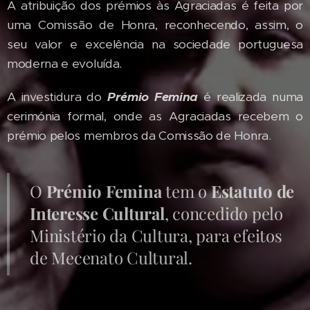
A atribuição dos prémios às Agraciadas é feita por
uma Comissão de Honra, reconhecendo, assim, o
seu valor e excelência na sociedade portuguesa
moderna e evoluída.
A investidura do
Prémio Femina
é realizada numa
cerimónia formal, onde as Agraciadas recebem o
prémio pelos membros da Comissão de Honra.
O
Prémio Femina
tem o
Estatuto de
Interesse Cultural
, concedido pelo
Ministério da Cultura, para efeitos
de Mecenato Cultural.