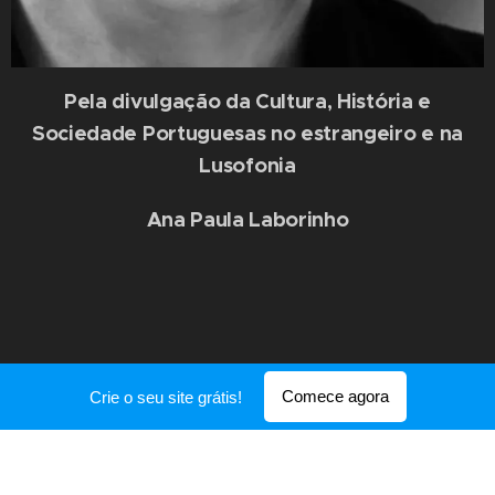
Pela divulgação da Cultura, História e
Sociedade Portuguesas no estrangeiro e na
Lusofonia
Ana Paula Laborinho
Comece agora
Crie o seu site grátis!
Desenvolvido por
Webnode