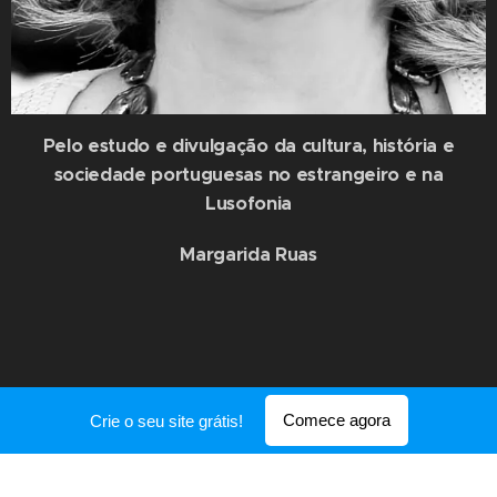
Pelo estudo e divulgação da cultura, história e
sociedade portuguesas no estrangeiro e na
Lusofonia
Margarida Ruas
Comece agora
Crie o seu site grátis!
Desenvolvido por
Webnode