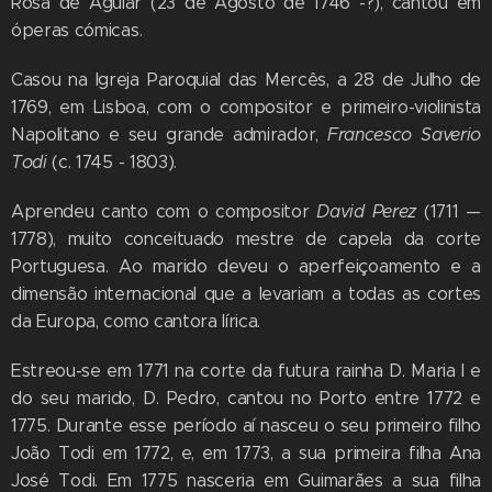
Rosa de Aguiar (23 de Agosto de 1746 -?), cantou em
óperas cómicas.
Casou na Igreja Paroquial das Mercês, a 28 de Julho de
1769, em Lisboa, com o compositor e primeiro-violinista
Napolitano e seu grande admirador,
Francesco Saverio
Todi
(c. 1745 - 1803).
Aprendeu canto com o compositor
David Perez
(1711 —
1778), muito conceituado mestre de capela da corte
Portuguesa. Ao marido deveu o aperfeiçoamento e a
dimensão internacional que a levariam a todas as cortes
da Europa, como cantora lírica.
Estreou-se em 1771 na corte da futura rainha D. Maria I e
do seu marido, D. Pedro, cantou no Porto entre 1772 e
1775. Durante esse período aí nasceu o seu primeiro filho
João Todi em 1772, e, em 1773, a sua primeira filha Ana
José Todi. Em 1775 nasceria em Guimarães a sua filha