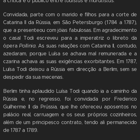
a crítica e o público entre
todistas
e
maratistas
.
Convidada, parte com o marido e filhos para a corte de
Catarina II da Rússia, em São Petersburgo (1784 a 1787),
que a presenteou com jóias fabulosas. Em agradecimento
o casal Todi escreveu para a imperatriz o libreto da
ópera
Pollinia
. As suas relações com Catarina II, contudo,
azedaram, porque Luísa se achava mal remunerada e a
czarina achava as suas exigências exorbitantes. Em 1787,
Luísa Todi deixou a Rússia em direcção a Berlim, sem se
despedir da sua mecenas.
Berlim tinha aplaudido Luísa Todi quando ia a caminho da
Rússia e, no regresso, foi convidada por Frederico
Guilherme II da Prússia, que lhe ofereceu aposentos no
palácio real, carruagem e os seus próprios cozinheiros,
além de um principesco contrato, tendo ali permanecido
de 1787 a 1789.